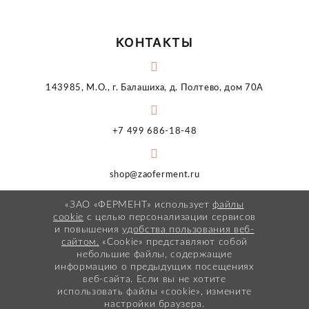
КОНТАКТЫ
143985, М.О., г. Балашиха, д. Полтево, дом 70А
+7 499 686-18-48
shop@zaoferment.ru
«ЗАО «ФЕРМЕНТ» использует
файлы
cookie
с целью персонализации сервисов
и повышения
удобства пользования веб-
сайтом.
«Cookie» представляют собой
небольшие файлы, содержащие
информацию о предыдущих посещениях
веб-сайта. Если вы не хотите
использовать файлы «cookie», измените
настройки браузера.