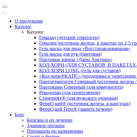
О продукции
Каталог
Каталог
Гемалад (детский гематоген)
Гемолен (источник железа, в пакетах по 2,5 г
Гель маска для лица «Восстанавливающая»
Гель маска для рук (пантовая)
Пантовые ванны «Дары Арктики»
КОЛ-ХОРН (ДЛЯ СУСТАВОВ, В ПАКЕТАХ
КОЛ-ХОРН LONG (гель для суставов)
«Кол-хорн®КАПС» (поддержка и укрепление с
Пантогематоген Северный (источник железа / 
Пантокрин Северный (для иммунитета)
Рекодепан (для спортсменов)
Стимэрект® (для мужского здоровья)
ФеррО,кей® (источник железа, в капсулах)
ФеррО,кей Гепо® (защита печени)
Блог
Болезни и их лечение
Здоровое питание
Препараты по назначению
Спорт и фитнес