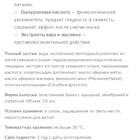
питание.
Гиалуроновая кислота
— физиологический
увлажнитель, придает гладкость и свежесть,
сохраняет эффект после снятия маски.
Экстракты аира и жасмина
—
противовоспалительное действие.
Полный состав:
вода, коллагенно-пептидный комплекс из
рогов северного оленя, гидроксипропилметилцеллюлоза,
глицерин, экстракт из пантов северного оленя, гиалуроновая
кислота, хлоргексидин диглюконат, масло эфирное мяты,
масло эфирное жасмина, феноксиэтанол (Phenoxyethanol),
этилгексилглицерин (Ethylhexylglycerin).
Форма выпуска:
пластиковая банка с крышкой, мембраной и
лопаткой. Объем: 50 мл.
Условия хранения:
в сухом, защищенном от света месте,
недоступном для детей.
Температура хранения:
не выше 20 °С.
Срок годности:
1 год с даты изготовления.