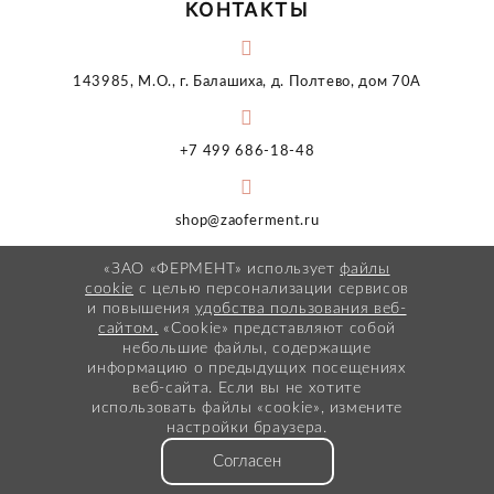
КОНТАКТЫ
143985, М.О., г. Балашиха, д. Полтево, дом 70А
+7 499 686-18-48
shop@zaoferment.ru
«ЗАО «ФЕРМЕНТ» использует
файлы
cookie
с целью персонализации сервисов
и повышения
удобства пользования веб-
сайтом.
«Cookie» представляют собой
небольшие файлы, содержащие
информацию о предыдущих посещениях
веб-сайта. Если вы не хотите
использовать файлы «cookie», измените
настройки браузера.
Согласен