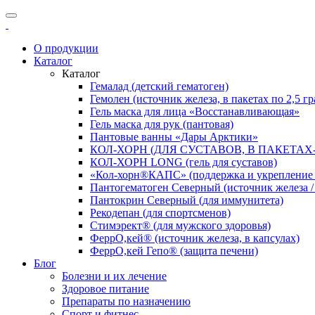
О продукции
Каталог
Каталог
Гемалад (детский гематоген)
Гемолен (источник железа, в пакетах по 2,5 г
Гель маска для лица «Восстанавливающая»
Гель маска для рук (пантовая)
Пантовые ванны «Дары Арктики»
КОЛ-ХОРН (ДЛЯ СУСТАВОВ, В ПАКЕТАХ
КОЛ-ХОРН LONG (гель для суставов)
«Кол-хорн®КАПС» (поддержка и укрепление с
Пантогематоген Северный (источник железа / 
Пантокрин Северный (для иммунитета)
Рекодепан (для спортсменов)
Стимэрект® (для мужского здоровья)
ФеррО,кей® (источник железа, в капсулах)
ФеррО,кей Гепо® (защита печени)
Блог
Болезни и их лечение
Здоровое питание
Препараты по назначению
Спорт и фитнес