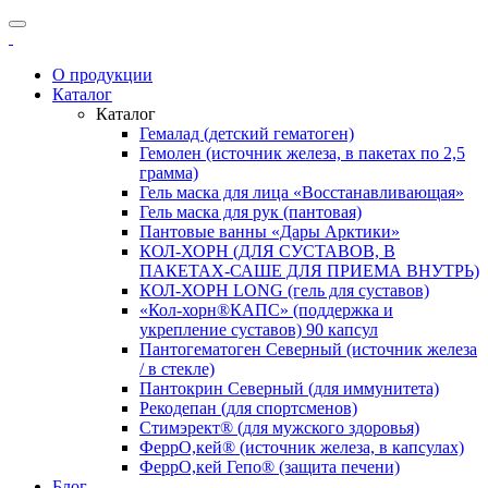
О продукции
Каталог
Каталог
Гемалад (детский гематоген)
Гемолен (источник железа, в пакетах по 2,5
грамма)
Гель маска для лица «Восстанавливающая»
Гель маска для рук (пантовая)
Пантовые ванны «Дары Арктики»
КОЛ-ХОРН (ДЛЯ СУСТАВОВ, В
ПАКЕТАХ-САШЕ ДЛЯ ПРИЕМА ВНУТРЬ)
КОЛ-ХОРН LONG (гель для суставов)
«Кол-хорн®КАПС» (поддержка и
укрепление суставов) 90 капсул
Пантогематоген Северный (источник железа
/ в стекле)
Пантокрин Северный (для иммунитета)
Рекодепан (для спортсменов)
Стимэрект® (для мужского здоровья)
ФеррО,кей® (источник железа, в капсулах)
ФеррО,кей Гепо® (защита печени)
Блог