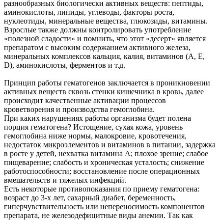
разнообразных биологически активных веществ: пептиды,
аминокислоты, липиды, углеводы, факторы роста,
нуклеотиды, минеральные вещества, глюкозиды, витамины.
Взрослые также должны контролировать употребление
«полезной сладости» и помнить, что этот «десерт» является
препаратом с высоким содержанием активного железа,
минеральных комплексов кальция, калия, витаминов (А, Е,
D), аминокислоты, ферментов и т.д.
Принцип работы гематогенов заключается в проникновении
активных веществ сквозь стенки кишечника в кровь, далее
происходит качественные активации процессов
кроветворения и производства гемоглобина.
При каких нарушениях работы организма будет полена
порция гематогена? Истощение, сухая кожа, уровень
гемоглобина ниже нормы, малокровие, кровотечения,
недостаток микроэлементов и витаминов в питании, задержка
в росте у детей, нехватка витамина А; плохое зрение; слабое
пищеварение; слабость и хроническая усталость; снижение
работоспособности; восстановление после операционных
вмешательств и тяжелых инфекций.
Есть некоторые противопоказания по приему гематогена:
возраст до 3-х лет, сахарный диабет, беременность,
гиперчувствительность или непереносимость компонентов
препарата, не железодефицитные виды анемии. Так как