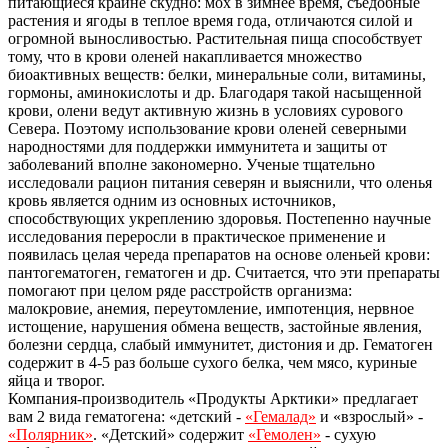
питающиеся крайне скудно: мох в зимнее время, съедобные
растения и ягоды в теплое время года, отличаются силой и
огромной выносливостью. Растительная пища способствует
тому, что в крови оленей накапливается множество
биоактивных веществ: белки, минеральные соли, витамины,
гормоны, аминокислоты и др. Благодаря такой насыщенной
крови, олени ведут активную жизнь в условиях сурового
Севера. Поэтому использование крови оленей северными
народностями для поддержки иммунитета и защиты от
заболеваний вполне закономерно. Ученые тщательно
исследовали рацион питания северян и выяснили, что оленья
кровь является одним из основных источников,
способствующих укреплению здоровья. Постепенно научные
исследования переросли в практическое применение и
появилась целая череда препаратов на основе оленьей крови:
пантогематоген, гематоген и др. Считается, что эти препараты
помогают при целом ряде расстройств организма:
малокровие, анемия, переутомление, импотенция, нервное
истощение, нарушения обмена веществ, застойные явления,
болезни сердца, слабый иммунитет, дистония и др. Гематоген
содержит в 4-5 раз больше сухого белка, чем мясо, куриные
яйца и творог.
Компания-производитель «Продукты Арктики» предлагает
вам 2 вида гематогена: «детский -
«Гемалад»
и «взрослый» -
«Полярник»
. «Детский» содержит
«Гемолен»
- сухую