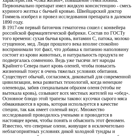
характеристик «сока жизни», повышение гемоглобина.
Первоначально препарат имел жидкую консистенцию - смесь
куриного желтка с бычьей кровью. Швейцарский доктор
Гоммель изобрел и провел исследования препарата в далеком
1890 году.
В 1917-ом первый батончик гематогена сошел с конвейера
российской фармацевтической фабрики. Состав по ГОСТу
того времени: сухая бычья кровь, витамин С, патока, молоко
сгущенное, мед. Люди прошлого века вполне спокойно
воспринимали тот факт, что добавка к питанию наполовину
состоит из крови животных, и натуральность продукта не
подвергалась сомнению. Ведь уже тысячи лет народы
Крайнего Севера пьют кровь оленей, чтобы повысить
жизненный тонус в очень тяжелых условиях обитания.
Существует обычай, согласимся, диковатый для современной
цивилизации, века развитых технологий, когда ненецкие
оленеводы, забив специальным образом оленя (чтобы не
вытекала кровь), созывают всех местных жителей на «обед».
Основное блюдо этой трапезы таково: кусочки сырого мяса
обмакиваются в кровь, которая используется в качестве
специи, так как имеет соленый вкус. Множество
исследований проводилось учеными и проводится в
настоящее время, чтобы понять и объяснить этот феномен.
Известно, что северные олени, живущие в исключительно
неблагоприятных условиях дикой холодной тундры и