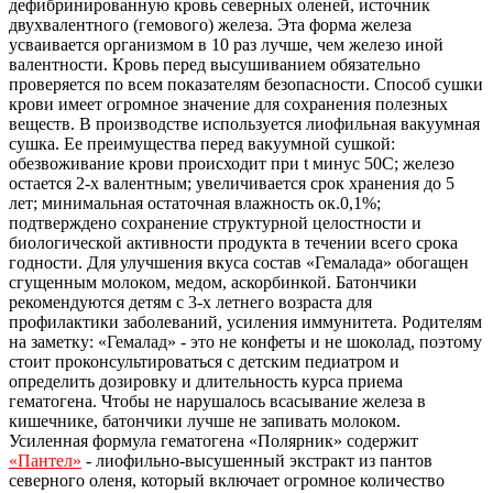
дефибринированную кровь северных оленей, источник
двухвалентного (гемового) железа. Эта форма железа
усваивается организмом в 10 раз лучше, чем железо иной
валентности. Кровь перед высушиванием обязательно
проверяется по всем показателям безопасности. Способ сушки
крови имеет огромное значение для сохранения полезных
веществ. В производстве используется лиофильная вакуумная
сушка. Ее преимущества перед вакуумной сушкой:
обезвоживание крови происходит при t минус 50C; железо
остается 2-х валентным; увеличивается срок хранения до 5
лет; минимальная остаточная влажность ок.0,1%;
подтверждено сохранение структурной целостности и
биологической активности продукта в течении всего срока
годности. Для улучшения вкуса состав «Гемалада» обогащен
сгущенным молоком, медом, аскорбинкой. Батончики
рекомендуются детям с 3-х летнего возраста для
профилактики заболеваний, усиления иммунитета. Родителям
на заметку: «Гемалад» - это не конфеты и не шоколад, поэтому
стоит проконсультироваться с детским педиатром и
определить дозировку и длительность курса приема
гематогена. Чтобы не нарушалось всасывание железа в
кишечнике, батончики лучше не запивать молоком.
Усиленная формула гематогена «Полярник» содержит
«Пантел»
- лиофильно-высушенный экстракт из пантов
северного оленя, который включает огромное количество