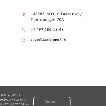
143985, М.О., г. Балашиха, д.
Полтево, дом 70А
+7 499 686-18-48
shop@zaoferment.ru
ения
удобства
 информацию о
Согласен
ените настройки