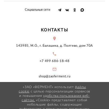
Социальные сети
КОНТАКТЫ
143985, М.О., г. Балашиха, д. Полтево, дом 70А
+7 499 686-18-48
shop@zaoferment.ru
«ЗАО «ФЕРМЕНТ» использует
файлы
cookie
с целью персонализации сервисов
и повышения
удобства пользования веб-
сайтом.
«Cookie» представляют собой
небольшие файлы, содержащие
информацию о предыдущих посещениях