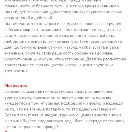
минимальным количеством еды. Каждый уверен в
правильности избранного пути. И в то же время очень мало
людей, действительно удовлетворенных результатами своих
устремлений и действий.
Вы замечали, что по утрам и вечерам становится все труднее
себя мотивировать и заставить неподъемное тело двигаться:
утром после такого сладкого сна, вечером после работы,
любой: физической или у компьютера. Групповая тренировка
дает дополнительный стимул и заряд, чтобы встать и быть
активным, усилить свою решимость сохранить здоровье,
укрепить мышцы и улучшить настроение. Давайте рассмотрим
пристальнее те преимущества, которые дают групповые
тренировки:
Мотивация
Запоминающаяся ритмичная музыка, быстрые движения,
тренер с неиссякаемым источником энергии, и, если вы
нуждаетесь в том, чтобы вас подбодрили и вселили надежду
на то, что не все еще потеряно, то это идеальный вариант.
Более того, глядя на людей, тренирующимися вместе с вами,
вы точно будете продвигаться, ведь быть в отряде отстающих
не так-то радостно, правда?