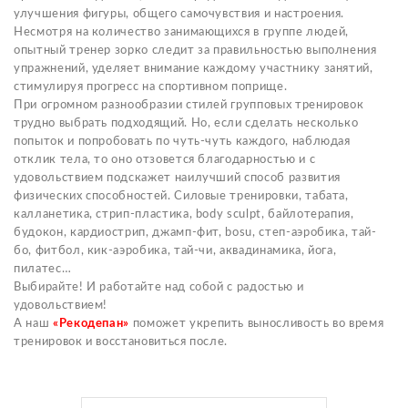
улучшения фигуры, общего самочувствия и настроения.
Несмотря на количество занимающихся в группе людей,
опытный тренер зорко следит за правильностью выполнения
упражнений, уделяет внимание каждому участнику занятий,
стимулируя прогресс на спортивном поприще.
При огромном разнообразии стилей групповых тренировок
трудно выбрать подходящий. Но, если сделать несколько
попыток и попробовать по чуть-чуть каждого, наблюдая
отклик тела, то оно отзовется благодарностью и с
удовольствием подскажет наилучший способ развития
физических способностей. Силовые тренировки, табата,
калланетика, стрип-пластика, body sculpt, байлотерапия,
будокон, кардиострип, джамп-фит, bosu, степ-аэробика, тай-
бо, фитбол, кик-аэробика, тай-чи, аквадинамика, йога,
пилатес…
Выбирайте! И работайте над собой с радостью и
удовольствием!
А наш
«Рекодепан»
поможет укрепить выносливость во время
тренировок и восстановиться после.